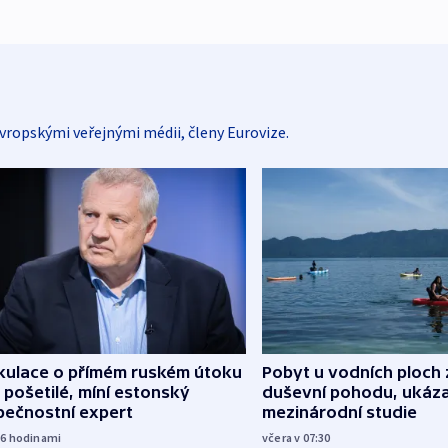
vropskými veřejnými médii, členy Eurovize.
kulace o přímém ruském útoku
Pobyt u vodních ploch 
 pošetilé, míní estonský
duševní pohodu, ukáza
pečnostní expert
mezinárodní studie
16
hodinami
včera v 07:30