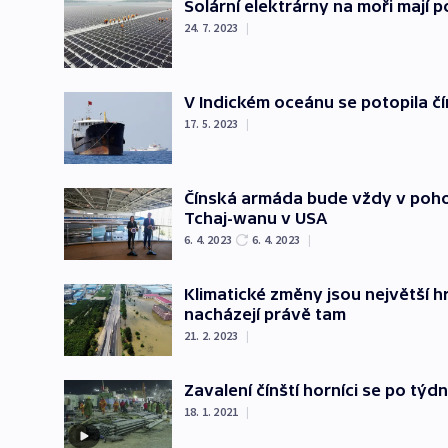
Solární elektrárny na moři mají p
24. 7. 2023
|
V Indickém oceánu se potopila čí
17. 5. 2023
|
Čínská armáda bude vždy v poho
Tchaj-wanu v USA
6. 4. 2023
6. 4. 2023
|
Klimatické změny jsou největší hr
nacházejí právě tam
21. 2. 2023
|
Zavalení čínští horníci se po tý
18. 1. 2021
|