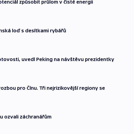
otenciál způsobit průlom v čisté energii
nská loď s desítkami rybářů
tovosti, uvedl Peking na návštěvu prezidentky
ozbou pro Čínu. Tři nejrizikovější regiony se
dnu ozvali záchranářům