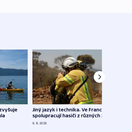
Jiný jazyk i technika. Ve Francii
zvyšuje
„Musí
spolupracují hasiči z různých zemí
la
polit
demo
6. 8. 2026
5. 8. 20