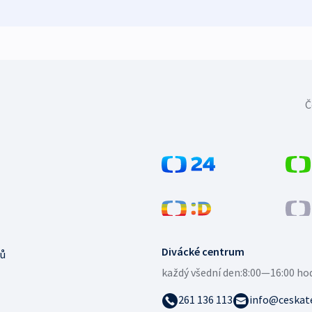
Č
Divácké centrum
ů
každý všední den:
8:00—16:00 ho
261 136 113
info@ceskate