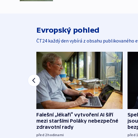
Evropský pohled
ČT24 každý den vybírá z obsahu publikovaného e
Falešní „lékaři“ vytvoření AI šíří
Spe
mezi staršími Poláky nebezpečné
jsou
zdravotní rady
bez
před 2
hodinami
před 