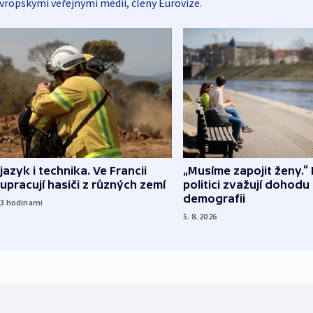
vropskými veřejnými médii, členy Eurovize.
 jazyk i technika. Ve Francii
„Musíme zapojit ženy.“ 
upracují hasiči z různých zemí
politici zvažují dohodu
demografii
23
hodinami
5. 8. 2026