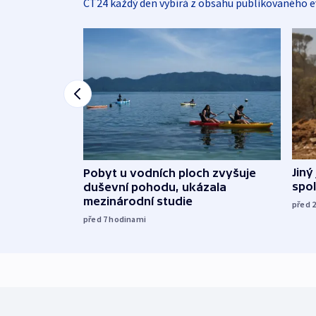
ČT24 každý den vybírá z obsahu publikovaného e
Jiný
Pobyt u vodních ploch zvyšuje
spol
duševní pohodu, ukázala
mezinárodní studie
před 
před 7
hodinami