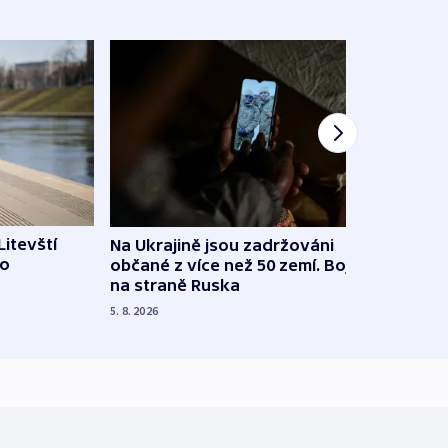
Litevští
Na Ukrajině jsou zadržováni
Španě
 o
občané z více než 50 zemí. Bojovali
dosta
na straně Ruska
4. 8. 20
5. 8. 2026