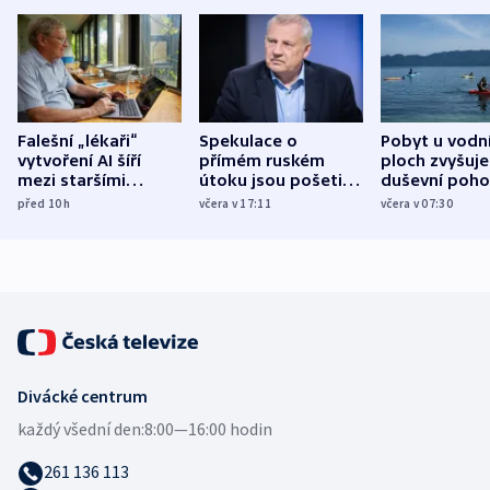
Falešní „lékaři“
Spekulace o
Pobyt u vodn
vytvoření AI šíří
přímém ruském
ploch zvyšuje
mezi staršími
útoku jsou pošetilé,
duševní poho
Poláky nebezpečné
míní estonský
ukázala
před 10
h
včera v 17:11
včera v 07:30
zdravotní rady
bezpečnostní
mezinárodní 
expert
Divácké centrum
každý všední den:
8:00—16:00 hodin
261 136 113