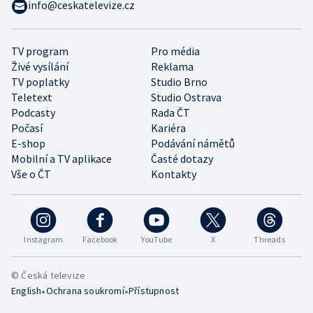
info@ceskatelevize.cz
TV program
Pro média
Živé vysílání
Reklama
TV poplatky
Studio Brno
Teletext
Studio Ostrava
Podcasty
Rada ČT
Počasí
Kariéra
E-shop
Podávání námětů
Mobilní a TV aplikace
Časté dotazy
Vše o ČT
Kontakty
Instagram
Facebook
YouTube
X
Threads
© Česká televize
•
•
English
Ochrana soukromí
Přístupnost