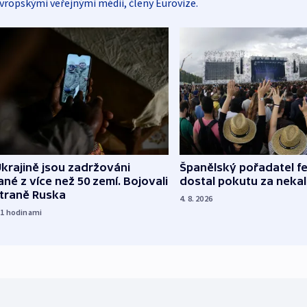
vropskými veřejnými médii, členy Eurovize.
Španělský pořadatel fe
krajině jsou zadržováni
dostal pokutu za nekal
né z více než 50 zemí. Bojovali
straně Ruska
4. 8. 2026
11
hodinami