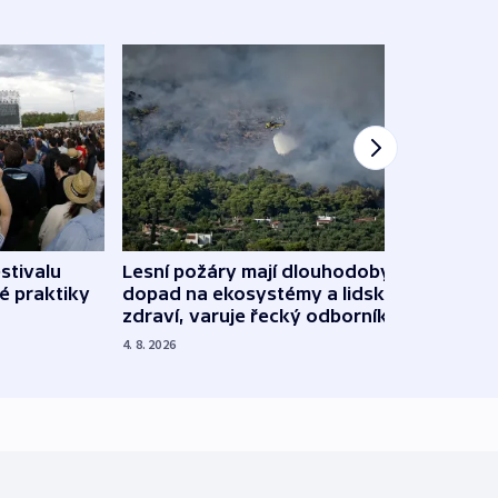
stivalu
Lesní požáry mají dlouhodobý
Ukraj
é praktiky
dopad na ekosystémy a lidské
Franc
zdraví, varuje řecký odborník
požá
4. 8. 2026
3. 8. 20