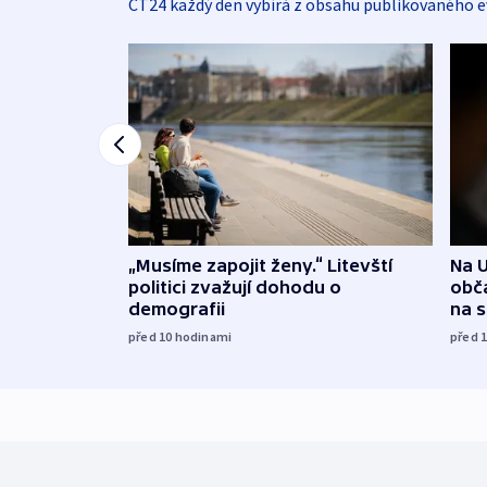
ČT24 každý den vybírá z obsahu publikovaného e
„Musíme zapojit ženy.“ Litevští
Na U
politici zvažují dohodu o
obča
demografii
na 
před 10
hodinami
před 