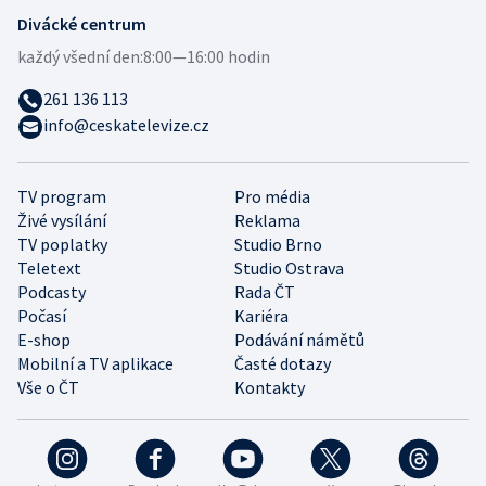
Divácké centrum
každý všední den:
8:00—16:00 hodin
261 136 113
info@ceskatelevize.cz
TV program
Pro média
Živé vysílání
Reklama
TV poplatky
Studio Brno
Teletext
Studio Ostrava
Podcasty
Rada ČT
Počasí
Kariéra
E-shop
Podávání námětů
Mobilní a TV aplikace
Časté dotazy
Vše o ČT
Kontakty