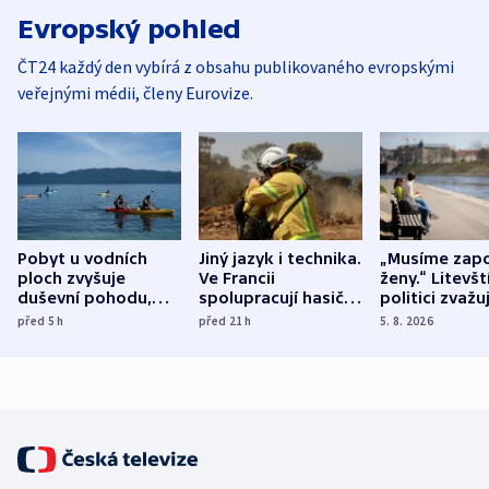
Evropský pohled
ČT24 každý den vybírá z obsahu publikovaného evropskými
veřejnými médii, členy Eurovize.
Pobyt u vodních
Jiný jazyk i technika.
„Musíme zapo
ploch zvyšuje
Ve Francii
ženy.“ Litevšt
duševní pohodu,
spolupracují hasiči z
politici zvažuj
ukázala
různých zemí
dohodu o
před 5
h
před 21
h
5. 8. 2026
mezinárodní studie
demografii