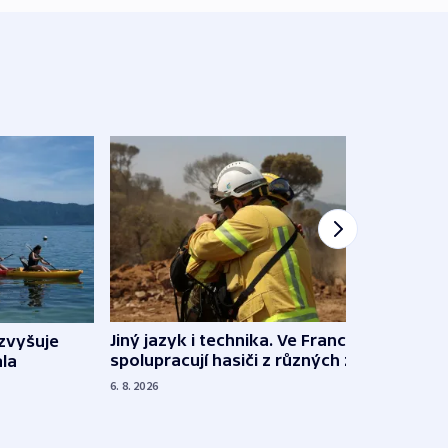
Jiný jazyk i technika. Ve Francii
zvyšuje
„Musí
spolupracují hasiči z různých zemí
la
polit
demo
6. 8. 2026
5. 8. 20