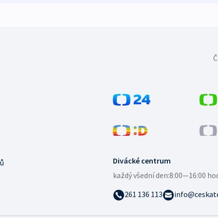
Č
Divácké centrum
ů
každý všední den:
8:00—16:00 ho
261 136 113
info@ceskate