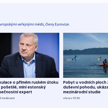
vropskými veřejnými médii, členy Eurovize.
kulace o přímém ruském útoku
Pobyt u vodních ploch 
 pošetilé, míní estonský
duševní pohodu, ukáza
pečnostní expert
mezinárodní studie
15
hodinami
včera v 07:30