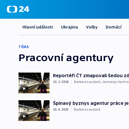
Hlavní události
Ukrajina
Volby
Domácí
TÉMA
Pracovní agentury
Reportéři ČT zmapovali šedou z
10. 2. 2026
|
Barbora Loudová
,
Jevhenija Vachn
Špinavý byznys agentur práce je p
10. 6. 2025
|
Barbora Loudová