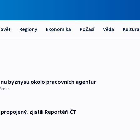
Svět
Regiony
Ekonomika
Počasí
Věda
Kultura
ónu byznysu okolo pracovních agentur
ičenko
ropojený, zjistili Reportéři ČT