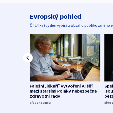
Evropský pohled
ČT24 každý den vybírá z obsahu publikovaného e
Falešní „lékaři“ vytvoření AI šíří
Spe
mezi staršími Poláky nebezpečné
jsou
zdravotní rady
bez
před 1
hodinou
před 