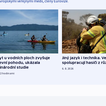
vropskými veřejnými médii, členy Eurovize.
Jiný jazyk i technika. Ve
t u vodních ploch zvyšuje
spolupracují hasiči z r
evní pohodu, ukázala
inárodní studie
6. 8. 2026
22
hodinami