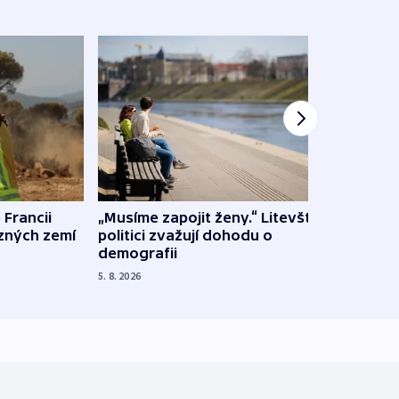
 Francii
„Musíme zapojit ženy.“ Litevští
Na Uk
ůzných zemí
politici zvažují dohodu o
občan
demografii
na s
5. 8. 2026
5. 8. 20