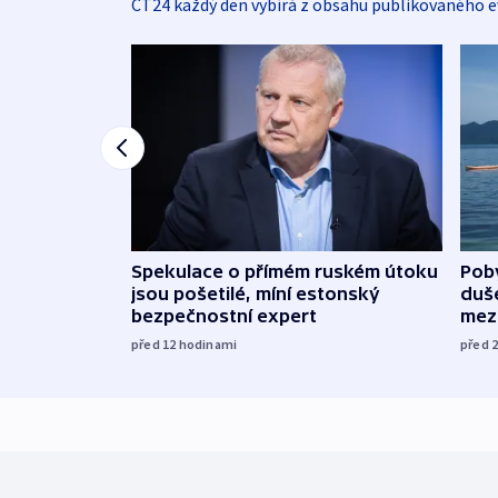
ČT24 každý den vybírá z obsahu publikovaného e
Spekulace o přímém ruském útoku
Poby
jsou pošetilé, míní estonský
duš
bezpečnostní expert
mez
před 12
hodinami
před 