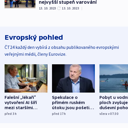
nejvyšší stupeň varování
13. 10. 2023
13. 10. 2023
|
Evropský pohled
ČT24 každý den vybírá z obsahu publikovaného evropskými
veřejnými médii, členy Eurovize.
Falešní „lékaři“
Spekulace o
Pobyt u vodn
vytvoření AI šíří
přímém ruském
ploch zvyšuje
mezi staršími
útoku jsou pošetilé,
duševní poho
Poláky nebezpečné
míní estonský
ukázala
před 3
h
před 17
h
včera v 07:30
zdravotní rady
bezpečnostní
mezinárodní 
expert