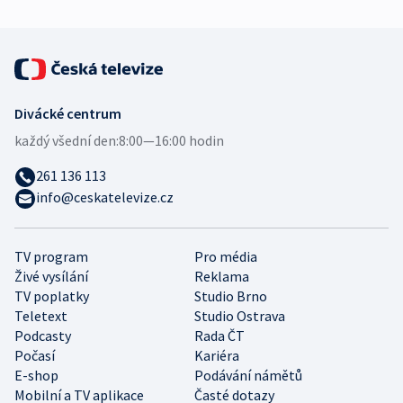
Divácké centrum
každý všední den:
8:00—16:00 hodin
261 136 113
info@ceskatelevize.cz
TV program
Pro média
Živé vysílání
Reklama
TV poplatky
Studio Brno
Teletext
Studio Ostrava
Podcasty
Rada ČT
Počasí
Kariéra
E-shop
Podávání námětů
Mobilní a TV aplikace
Časté dotazy