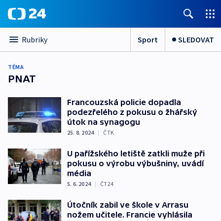
Sport
SLEDOVAT
Rubriky
TÉMA
PNAT
Francouzská policie dopadla
podezřelého z pokusu o žhářský
útok na synagogu
25. 8. 2024
|
ČTK
U pařížského letiště zatkli muže při
pokusu o výrobu výbušniny, uvádí
média
5. 6. 2024
|
ČT24
Útočník zabil ve škole v Arrasu
nožem učitele. Francie vyhlásila