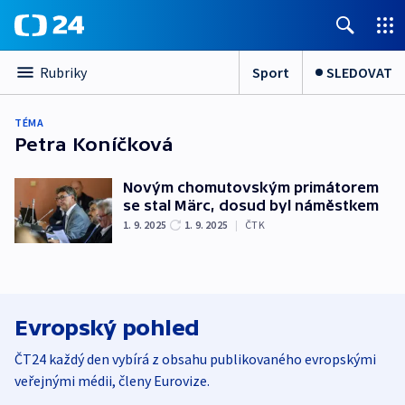
Sport
SLEDOVAT
Rubriky
TÉMA
Petra Koníčková
Novým chomutovským primátorem
se stal Märc, dosud byl náměstkem
1. 9. 2025
1. 9. 2025
|
ČTK
Evropský pohled
ČT24 každý den vybírá z obsahu publikovaného evropskými
veřejnými médii, členy Eurovize.