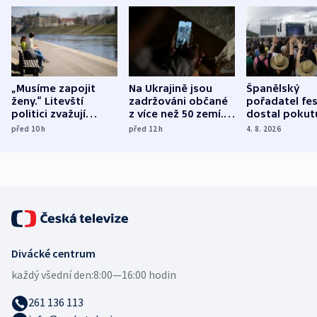
„Musíme zapojit
Na Ukrajině jsou
Španělský
ženy.“ Litevští
zadržováni občané
pořadatel fes
politici zvažují
z více než 50 zemí.
dostal pokut
dohodu o
Bojovali na straně
nekalé prakti
před 10
h
před 12
h
4. 8. 2026
demografii
Ruska
Divácké centrum
každý všední den:
8:00—16:00 hodin
261 136 113