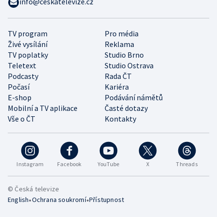
info@ceskatelevize.cz
TV program
Pro média
Živé vysílání
Reklama
TV poplatky
Studio Brno
Teletext
Studio Ostrava
Podcasty
Rada ČT
Počasí
Kariéra
E-shop
Podávání námětů
Mobilní a TV aplikace
Časté dotazy
Vše o ČT
Kontakty
Instagram
Facebook
YouTube
X
Threads
© Česká televize
•
•
English
Ochrana soukromí
Přístupnost