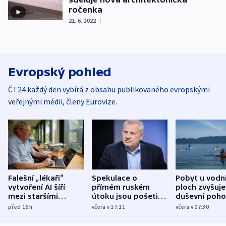
ročenka
21. 6. 2022
|
Evropský pohled
ČT24 každý den vybírá z obsahu publikovaného evropskými
veřejnými médii, členy Eurovize.
Falešní „lékaři“
Spekulace o
Pobyt u vodn
vytvoření AI šíří
přímém ruském
ploch zvyšuje
mezi staršími
útoku jsou pošetilé,
duševní poho
Poláky nebezpečné
míní estonský
ukázala
před 16
h
včera v 17:11
včera v 07:30
zdravotní rady
bezpečnostní
mezinárodní 
expert