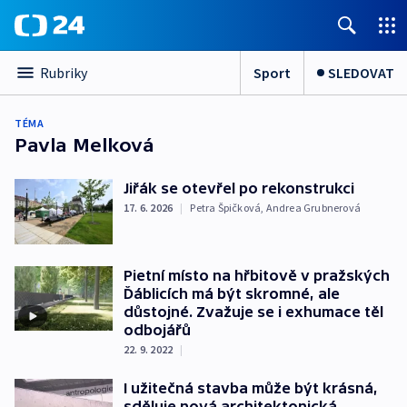
Sport
SLEDOVAT
Rubriky
TÉMA
Pavla Melková
Jiřák se otevřel po rekonstrukci
17. 6. 2026
|
Petra Špičková
,
Andrea Grubnerová
Pietní místo na hřbitově v pražských
Ďáblicích má být skromné, ale
důstojné. Zvažuje se i exhumace těl
odbojářů
22. 9. 2022
|
I užitečná stavba může být krásná,
sděluje nová architektonická