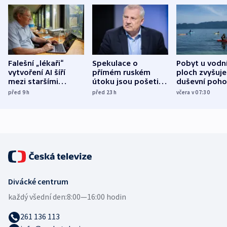
Falešní „lékaři“
Spekulace o
Pobyt u vodn
vytvoření AI šíří
přímém ruském
ploch zvyšuje
mezi staršími
útoku jsou pošetilé,
duševní poho
Poláky nebezpečné
míní estonský
ukázala
před 9
h
před 23
h
včera v 07:30
zdravotní rady
bezpečnostní
mezinárodní 
expert
Divácké centrum
každý všední den:
8:00—16:00 hodin
261 136 113