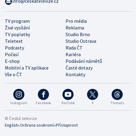
info@ceskatelevize.cz
TV program
Pro média
Živé vysílání
Reklama
TV poplatky
Studio Brno
Teletext
Studio Ostrava
Podcasty
Rada ČT
Počasí
Kariéra
E-shop
Podávání námětů
Mobilní a TV aplikace
Časté dotazy
Vše o ČT
Kontakty
Instagram
Facebook
YouTube
X
Threads
© Česká televize
•
•
English
Ochrana soukromí
Přístupnost