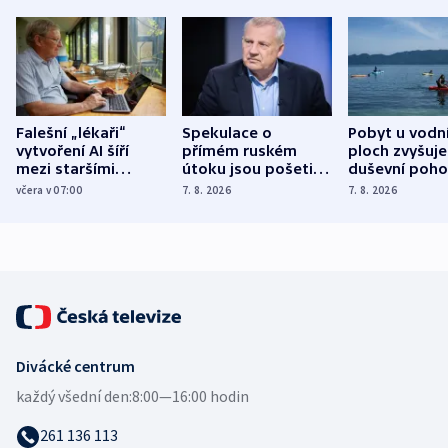
Falešní „lékaři“
Spekulace o
Pobyt u vodn
vytvoření AI šíří
přímém ruském
ploch zvyšuje
mezi staršími
útoku jsou pošetilé,
duševní poho
Poláky nebezpečné
míní estonský
ukázala
včera v 07:00
7. 8. 2026
7. 8. 2026
zdravotní rady
bezpečnostní
mezinárodní 
expert
Divácké centrum
každý všední den:
8:00—16:00 hodin
261 136 113