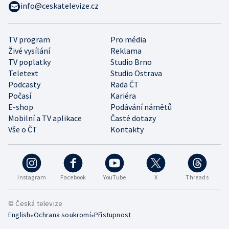
info@ceskatelevize.cz
TV program
Pro média
Živé vysílání
Reklama
TV poplatky
Studio Brno
Teletext
Studio Ostrava
Podcasty
Rada ČT
Počasí
Kariéra
E-shop
Podávání námětů
Mobilní a TV aplikace
Časté dotazy
Vše o ČT
Kontakty
Instagram
Facebook
YouTube
X
Threads
© Česká televize
•
•
English
Ochrana soukromí
Přístupnost