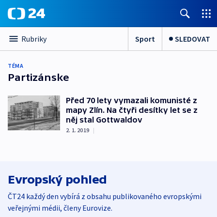
Sport
SLEDOVAT
Rubriky
TÉMA
Partizánske
Před 70 lety vymazali komunisté z
mapy Zlín. Na čtyři desítky let se z
něj stal Gottwaldov
2. 1. 2019
|
Evropský pohled
ČT24 každý den vybírá z obsahu publikovaného evropskými
veřejnými médii, členy Eurovize.