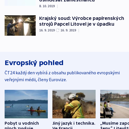
8. 10. 2019
|
Krajský soud: Výrobce papírenských
strojů Papcel Litovel je v úpadku
16. 9. 2019
16. 9. 2019
|
Evropský pohled
ČT24 každý den vybírá z obsahu publikovaného evropskými
veřejnými médii, členy Eurovize.
Pobyt u vodních
Jiný jazyk i technika.
„Musíme zapo
ploch zvyšuje
Ve Francii
ženy.“ Litevšt