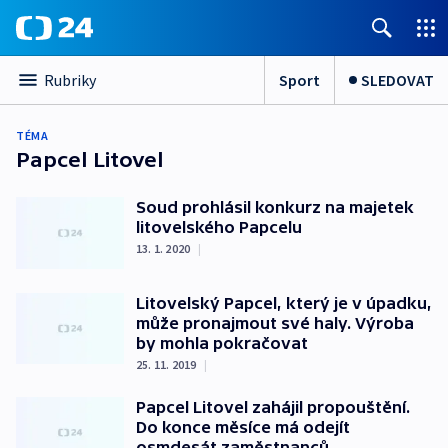
Sport
SLEDOVAT
Rubriky
TÉMA
Papcel Litovel
Soud prohlásil konkurz na majetek
litovelského Papcelu
13. 1. 2020
|
Litovelský Papcel, který je v úpadku,
může pronajmout své haly. Výroba
by mohla pokračovat
25. 11. 2019
|
Papcel Litovel zahájil propouštění.
Do konce měsíce má odejít
osmdesát zaměstnanců