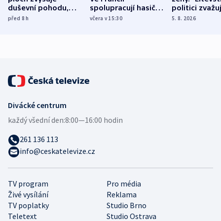
duševní pohodu,
spolupracují hasiči z
politici zvažuj
ukázala
různých zemí
dohodu o
před 8
h
včera v 15:30
5. 8. 2026
mezinárodní studie
demografii
Divácké centrum
každý všední den:
8:00—16:00 hodin
261 136 113
info@ceskatelevize.cz
TV program
Pro média
Živé vysílání
Reklama
TV poplatky
Studio Brno
Teletext
Studio Ostrava