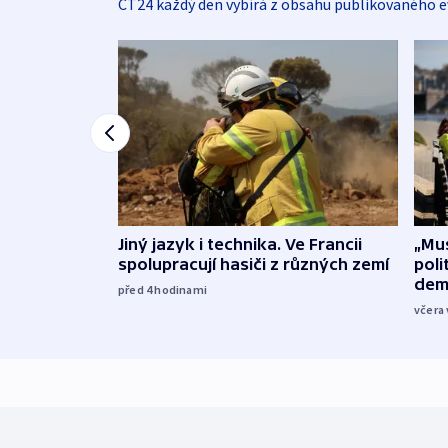
ČT24 každý den vybírá z obsahu publikovaného e
Jiný jazyk i technika. Ve Francii
„Mus
spolupracují hasiči z různých zemí
poli
dem
před 4
hodinami
včera 