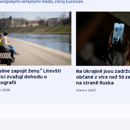
vropskými veřejnými médii, členy Eurovize.
íme zapojit ženy.“ Litevští
Na Ukrajině jsou zadrž
tici zvažují dohodu o
občané z více než 50 ze
ografii
na straně Ruska
v 16:00
včera v 14:37