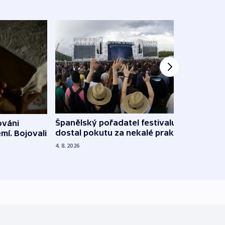
Španělský pořadatel festivalu
ováni
Lesn
dostal pokutu za nekalé praktiky
mí. Bojovali
dopa
zdrav
4. 8. 2026
4. 8. 20