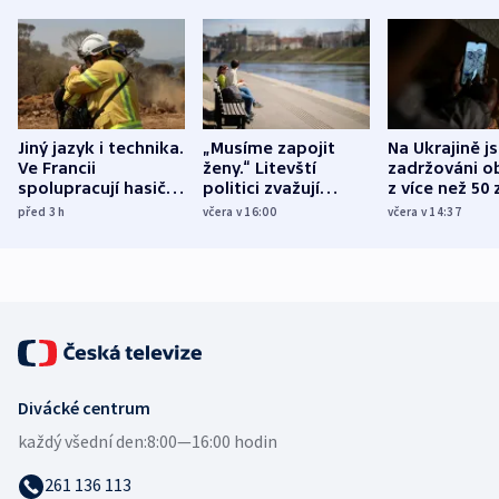
Jiný jazyk i technika.
„Musíme zapojit
Na Ukrajině j
Ve Francii
ženy.“ Litevští
zadržováni o
spolupracují hasiči z
politici zvažují
z více než 50 
různých zemí
dohodu o
Bojovali na s
před 3
h
včera v 16:00
včera v 14:37
demografii
Ruska
Divácké centrum
každý všední den:
8:00—16:00 hodin
261 136 113