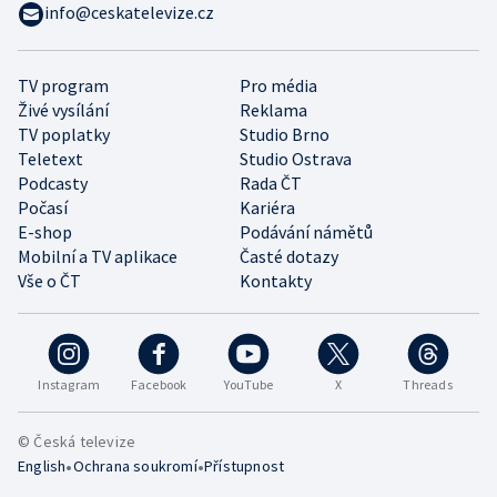
info@ceskatelevize.cz
TV program
Pro média
Živé vysílání
Reklama
TV poplatky
Studio Brno
Teletext
Studio Ostrava
Podcasty
Rada ČT
Počasí
Kariéra
E-shop
Podávání námětů
Mobilní a TV aplikace
Časté dotazy
Vše o ČT
Kontakty
Instagram
Facebook
YouTube
X
Threads
© Česká televize
•
•
English
Ochrana soukromí
Přístupnost