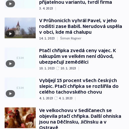
přijatelnou variantu, tvrdí firma
3. 4. 2023
|
V Průhonicích vyhrál Pavel, v jeho
rodišti zase Babiš. Nerudová uspěla
v obci, kde má chalupu
14. 1. 2023
|
Šimon Rogner
Ptačí chřipka zvedá ceny vajec. K
nákupům ve velkém není důvod,
ubezpečují zemědělci
10. 1. 2023
10. 1. 2023
|
Vybíjejí 15 procent všech českých
slepic. Ptačí chřipka se rozšířila do
celého tachovského chovu
4. 1. 2023
4. 1. 2023
|
Ve velkochovu v Sedlčanech se
objevila ptačí chřipka. Další ohniska
jsou na Děčínsku, Jičínsku a v
Ostravě