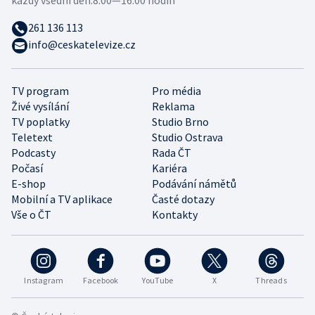
261 136 113
info@ceskatelevize.cz
TV program
Pro média
Živé vysílání
Reklama
TV poplatky
Studio Brno
Teletext
Studio Ostrava
Podcasty
Rada ČT
Počasí
Kariéra
E-shop
Podávání námětů
Mobilní a TV aplikace
Časté dotazy
Vše o ČT
Kontakty
Instagram
Facebook
YouTube
X
Threads