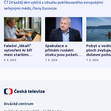
ČT24 každý den vybírá z obsahu publikovaného evropskými
veřejnými médii, členy Eurovize.
Falešní „lékaři“
Spekulace o
Pobyt u vodn
vytvoření AI šíří
přímém ruském
ploch zvyšuje
mezi staršími
útoku jsou pošetilé,
duševní poho
Poláky nebezpečné
míní estonský
ukázala
8. 8. 2026
7. 8. 2026
7. 8. 2026
zdravotní rady
bezpečnostní
mezinárodní 
expert
Divácké centrum
každý všední den:
8:00—16:00 hodin