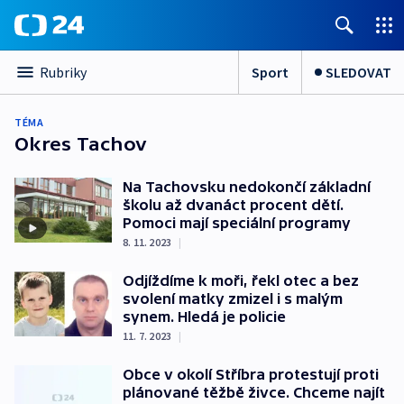
Sport
SLEDOVAT
Rubriky
TÉMA
Okres Tachov
Na Tachovsku nedokončí základní
školu až dvanáct procent dětí.
Pomoci mají speciální programy
8. 11. 2023
|
Odjíždíme k moři, řekl otec a bez
svolení matky zmizel i s malým
synem. Hledá je policie
11. 7. 2023
|
Obce v okolí Stříbra protestují proti
plánované těžbě živce. Chceme najít