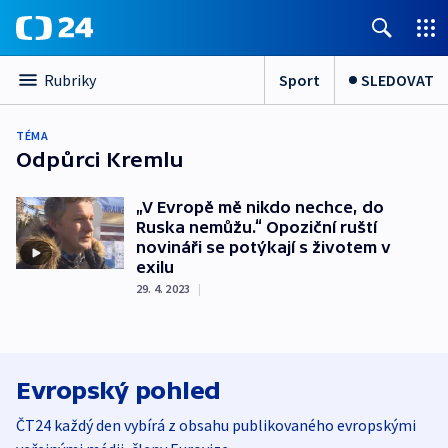
Sport
SLEDOVAT
Rubriky
TÉMA
Odpůrci Kremlu
„V Evropě mě nikdo nechce, do
Ruska nemůžu.“ Opoziční ruští
novináři se potýkají s životem v
exilu
29. 4. 2023
|
Evropský pohled
ČT24 každý den vybírá z obsahu publikovaného evropskými