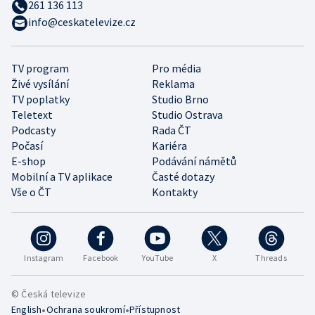
261 136 113
info@ceskatelevize.cz
TV program
Pro média
Živé vysílání
Reklama
TV poplatky
Studio Brno
Teletext
Studio Ostrava
Podcasty
Rada ČT
Počasí
Kariéra
E-shop
Podávání námětů
Mobilní a TV aplikace
Časté dotazy
Vše o ČT
Kontakty
Instagram
Facebook
YouTube
X
Threads
© Česká televize
•
•
English
Ochrana soukromí
Přístupnost