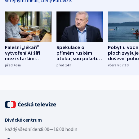
veřejnými médii, členy Eurovize.
Falešní „lékaři“
Spekulace o
Pobyt u vodn
vytvoření AI šíří
přímém ruském
ploch zvyšuje
mezi staršími
útoku jsou pošetilé,
duševní poho
Poláky nebezpečné
míní estonský
ukázala
před 46
m
před 14
h
včera v 07:30
zdravotní rady
bezpečnostní
mezinárodní 
expert
Divácké centrum
každý všední den:
8:00—16:00 hodin