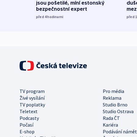
jsou pošetilé, míní estonský
duš
bezpečnostní expert
mez
před 4
hodinami
před 
TV program
Pro média
Živé vysílání
Reklama
TV poplatky
Studio Brno
Teletext
Studio Ostrava
Podcasty
Rada ČT
Počasí
Kariéra
E-shop
Podávání námět