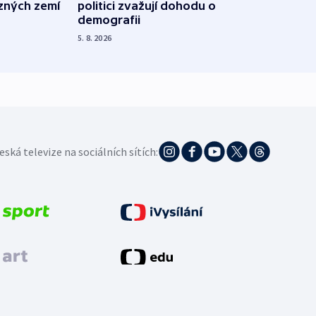
ůzných zemí
politici zvažují dohodu o
občan
demografii
na s
5. 8. 2026
5. 8. 20
eská televize na sociálních sítích: