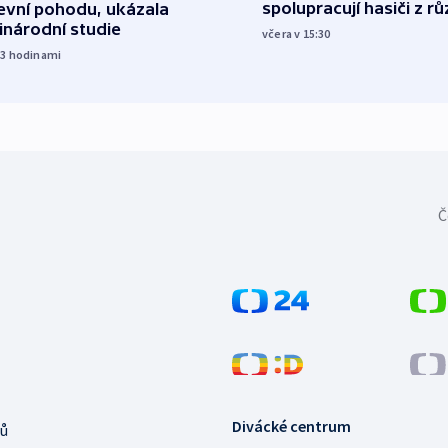
spolupracují hasiči z r
evní pohodu, ukázala
inárodní studie
včera v 15:30
13
hodinami
Č
Divácké centrum
ů