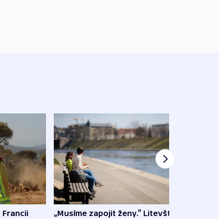
 Francii
„Musíme zapojit ženy.“ Litevští
Na Uk