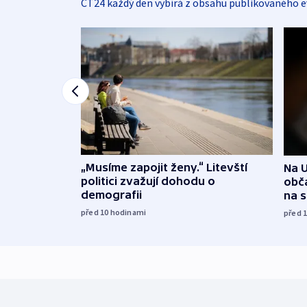
ČT24 každý den vybírá z obsahu publikovaného e
„Musíme zapojit ženy.“ Litevští
Na U
politici zvažují dohodu o
obča
demografii
na 
před 10
hodinami
před 