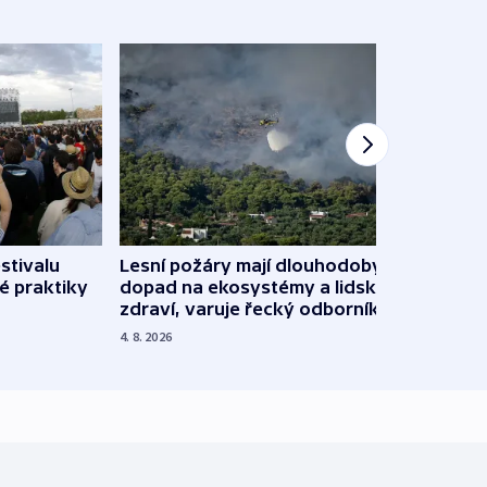
stivalu
Lesní požáry mají dlouhodobý
Ukraj
é praktiky
dopad na ekosystémy a lidské
Franc
zdraví, varuje řecký odborník
požá
4. 8. 2026
3. 8. 20