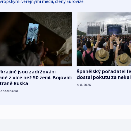
vropskými veřejnými médii, členy Eurovize.
Španělský pořadatel fe
krajině jsou zadržováni
dostal pokutu za nekal
né z více než 50 zemí. Bojovali
straně Ruska
4. 8. 2026
12
hodinami