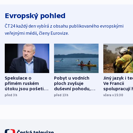
Evropský pohled
ČT24 každý den vybírá z obsahu publikovaného evropskými
veřejnými médii, členy Eurovize.
Spekulace o
Pobyt u vodních
Jiný jazyk i t
přímém ruském
ploch zvyšuje
Ve Francii
útoku jsou pošetilé,
duševní pohodu,
spolupracují h
míní estonský
ukázala
různých zemí
před 3
h
před 13
h
včera v 15:30
bezpečnostní
mezinárodní studie
expert