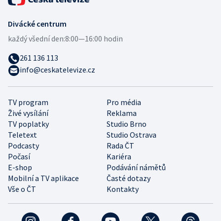
Divácké centrum
každý všední den:
8:00—16:00 hodin
261 136 113
info@ceskatelevize.cz
TV program
Pro média
Živé vysílání
Reklama
TV poplatky
Studio Brno
Teletext
Studio Ostrava
Podcasty
Rada ČT
Počasí
Kariéra
E-shop
Podávání námětů
Mobilní a TV aplikace
Časté dotazy
Vše o ČT
Kontakty