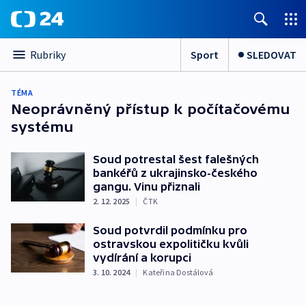
Sport
SLEDOVAT
Rubriky
TÉMA
Neoprávněný přístup k počítačovému
systému
Soud potrestal šest falešných
bankéřů z ukrajinsko-českého
gangu. Vinu přiznali
2. 12. 2025
|
ČTK
Soud potvrdil podmínku pro
ostravskou expolitičku kvůli
vydírání a korupci
3. 10. 2024
|
Kateřina Dostálová