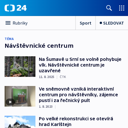
Sport
SLEDOVAT
Rubriky
TÉMA
Návštěvnické centrum
Na Šumavě u Srní se volně pohybuje
vlk. Návštěvnické centrum je
uzavřené
11. 8. 2025
|
ČTK
Ve sněmovně vzniká interaktivní
centrum pro návštěvníky, zájemce
pustí i za řečnický pult
1. 8. 2023
|
Po velké rekonstrukci se otevírá
hrad Karlštejn