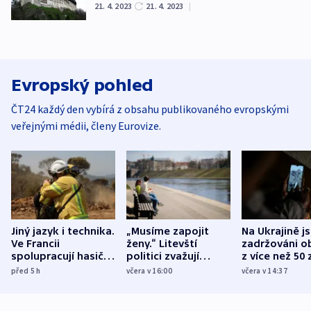
21. 4. 2023
21. 4. 2023
|
Evropský pohled
ČT24 každý den vybírá z obsahu publikovaného evropskými
veřejnými médii, členy Eurovize.
Jiný jazyk i technika.
„Musíme zapojit
Na Ukrajině j
Ve Francii
ženy.“ Litevští
zadržováni o
spolupracují hasiči z
politici zvažují
z více než 50 
různých zemí
dohodu o
Bojovali na s
před 5
h
včera v 16:00
včera v 14:37
demografii
Ruska