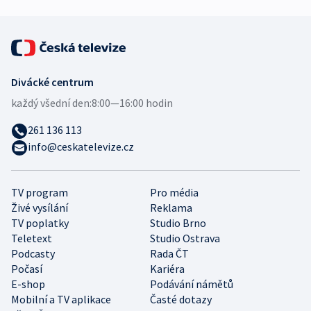
Divácké centrum
každý všední den:
8:00—16:00 hodin
261 136 113
info@ceskatelevize.cz
TV program
Pro média
Živé vysílání
Reklama
TV poplatky
Studio Brno
Teletext
Studio Ostrava
Podcasty
Rada ČT
Počasí
Kariéra
E-shop
Podávání námětů
Mobilní a TV aplikace
Časté dotazy