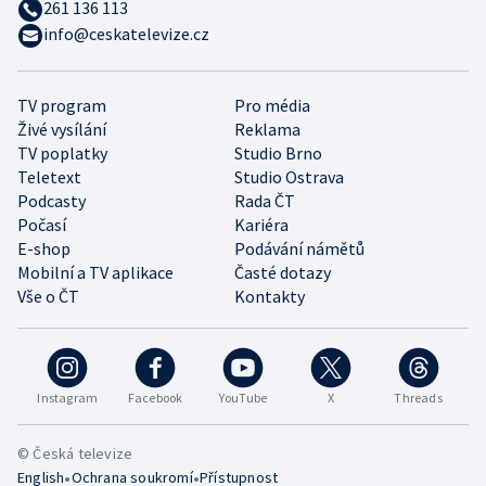
261 136 113
info@ceskatelevize.cz
TV program
Pro média
Živé vysílání
Reklama
TV poplatky
Studio Brno
Teletext
Studio Ostrava
Podcasty
Rada ČT
Počasí
Kariéra
E-shop
Podávání námětů
Mobilní a TV aplikace
Časté dotazy
Vše o ČT
Kontakty
Instagram
Facebook
YouTube
X
Threads
© Česká televize
•
•
English
Ochrana soukromí
Přístupnost