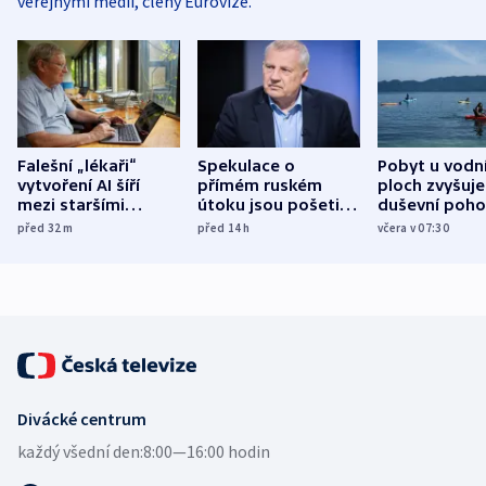
veřejnými médii, členy Eurovize.
Falešní „lékaři“
Spekulace o
Pobyt u vodn
vytvoření AI šíří
přímém ruském
ploch zvyšuje
mezi staršími
útoku jsou pošetilé,
duševní poho
Poláky nebezpečné
míní estonský
ukázala
před 32
m
před 14
h
včera v 07:30
zdravotní rady
bezpečnostní
mezinárodní 
expert
Divácké centrum
každý všední den:
8:00—16:00 hodin