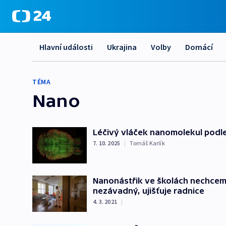
Hlavní události
Ukrajina
Volby
Domácí
TÉMA
Nano
Léčivý vláček nanomolekul podle
7. 10. 2025
|
Tomáš Karlík
Nanonástřik ve školách nechceme,
nezávadný, ujišťuje radnice
4. 3. 2021
|