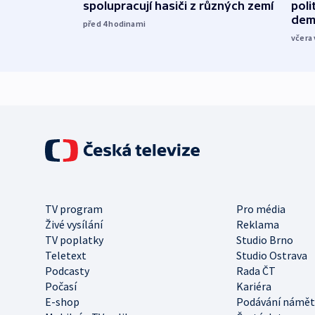
spolupracují hasiči z různých zemí
poli
dem
před 4
hodinami
včera 
TV program
Pro média
Živé vysílání
Reklama
TV poplatky
Studio Brno
Teletext
Studio Ostrava
Podcasty
Rada ČT
Počasí
Kariéra
E-shop
Podávání námět