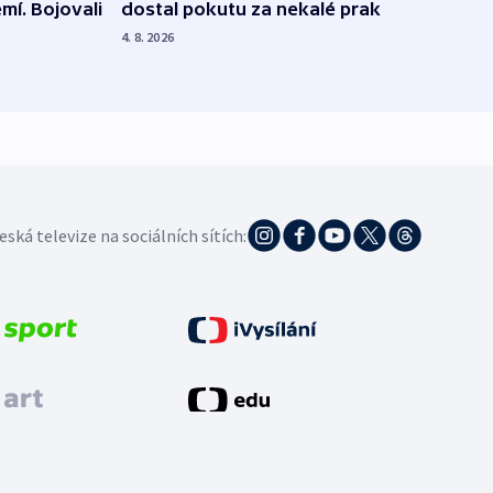
dostal pokutu za nekalé praktiky
mí. Bojovali
dopa
zdrav
4. 8. 2026
4. 8. 20
eská televize na sociálních sítích: