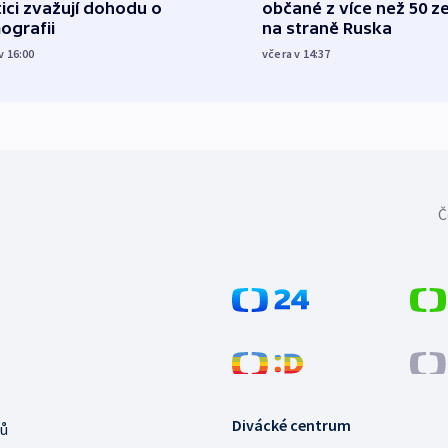
tici zvažují dohodu o
občané z více než 50 ze
ografii
na straně Ruska
v 16:00
včera v 14:37
Č
Divácké centrum
ů