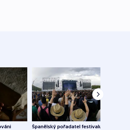
Španělský pořadatel festivalu
ováni
Lesn