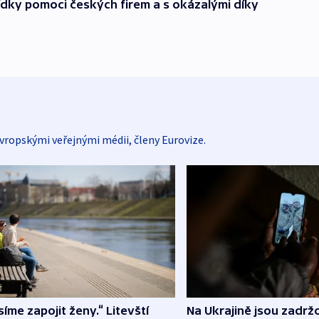
ídky pomoci českých firem a s okázalými díky
vropskými veřejnými médii, členy Eurovize.
íme zapojit ženy.“ Litevští
Na Ukrajině jsou zadrž