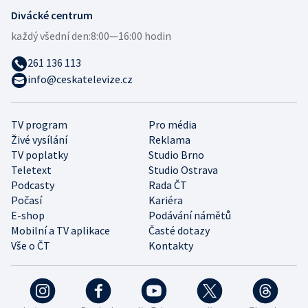
Divácké centrum
každý všední den:
8:00—16:00 hodin
261 136 113
info@ceskatelevize.cz
TV program
Pro média
Živé vysílání
Reklama
TV poplatky
Studio Brno
Teletext
Studio Ostrava
Podcasty
Rada ČT
Počasí
Kariéra
E-shop
Podávání námětů
Mobilní a TV aplikace
Časté dotazy
Vše o ČT
Kontakty