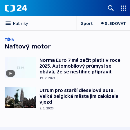
Sport
SLEDOVAT
Rubriky
TÉMA
Naftový motor
Norma Euro 7 má začít platit v roce
2025. Automobilový průmysl se
obává, že se nestihne připravit
19. 2. 2023
|
Utrum pro starší dieselová auta.
Velká belgická města jim zakázala
vjezd
2. 1. 2020
|