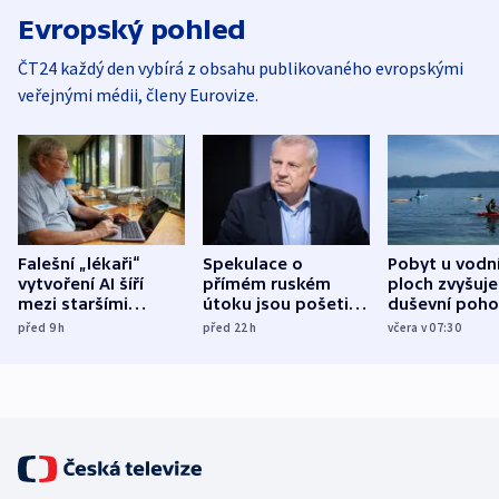
Evropský pohled
ČT24 každý den vybírá z obsahu publikovaného evropskými
veřejnými médii, členy Eurovize.
Falešní „lékaři“
Spekulace o
Pobyt u vodn
vytvoření AI šíří
přímém ruském
ploch zvyšuje
mezi staršími
útoku jsou pošetilé,
duševní poho
Poláky nebezpečné
míní estonský
ukázala
před 9
h
před 22
h
včera v 07:30
zdravotní rady
bezpečnostní
mezinárodní 
expert