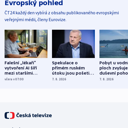
Evropský pohled
ČT24 každý den vybírá z obsahu publikovaného evropskými
veřejnými médii, členy Eurovize.
Falešní „lékaři“
Spekulace o
Pobyt u vodn
vytvoření AI šíří
přímém ruském
ploch zvyšuje
mezi staršími
útoku jsou pošetilé,
duševní poho
Poláky nebezpečné
míní estonský
ukázala
včera v 07:00
7. 8. 2026
7. 8. 2026
zdravotní rady
bezpečnostní
mezinárodní 
expert