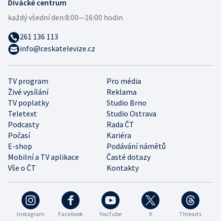
Divácké centrum
každý všední den:
8:00—16:00 hodin
261 136 113
info@ceskatelevize.cz
TV program
Pro média
Živé vysílání
Reklama
TV poplatky
Studio Brno
Teletext
Studio Ostrava
Podcasty
Rada ČT
Počasí
Kariéra
E-shop
Podávání námětů
Mobilní a TV aplikace
Časté dotazy
Vše o ČT
Kontakty
Instagram
Facebook
YouTube
X
Threads