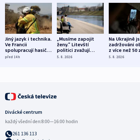
Jiný jazyk i technika.
„Musíme zapojit
Na Ukrajině j
Ve Francii
ženy.“ Litevští
zadržováni o
spolupracují hasiči z
politici zvažují
z více než 50 
různých zemí
dohodu o
Bojovali na s
před 14
h
5. 8. 2026
5. 8. 2026
demografii
Ruska
Divácké centrum
každý všední den:
8:00—16:00 hodin
261 136 113