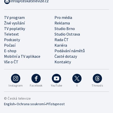
info@ceskatelevize.cz
TV program
Pro média
Živé vysílání
Reklama
TV poplatky
Studio Brno
Teletext
Studio Ostrava
Podcasty
Rada ČT
Počasí
Kariéra
E-shop
Podávání námětů
Mobilní a TV aplikace
Časté dotazy
Vše o ČT
Kontakty
Instagram
Facebook
YouTube
X
Threads
© Česká televize
•
•
English
Ochrana soukromí
Přístupnost