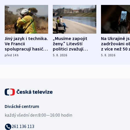
Jiný jazyk i technika.
„Musíme zapojit
Na Ukrajině j
Ve Francii
ženy.“ Litevští
zadržováni o
spolupracují hasiči z
politici zvažují
z více než 50 
různých zemí
dohodu o
Bojovali na s
před 14
h
5. 8. 2026
5. 8. 2026
demografii
Ruska
Divácké centrum
každý všední den:
8:00—16:00 hodin
261 136 113