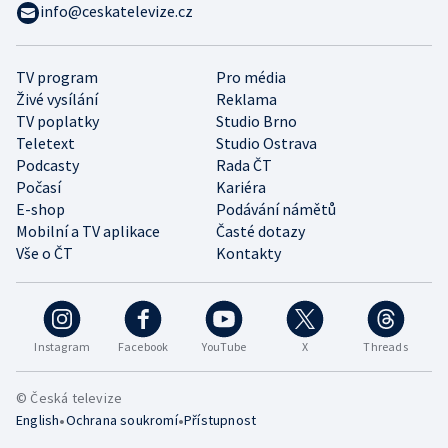
info@ceskatelevize.cz
TV program
Pro média
Živé vysílání
Reklama
TV poplatky
Studio Brno
Teletext
Studio Ostrava
Podcasty
Rada ČT
Počasí
Kariéra
E-shop
Podávání námětů
Mobilní a TV aplikace
Časté dotazy
Vše o ČT
Kontakty
Instagram
Facebook
YouTube
X
Threads
© Česká televize
•
•
English
Ochrana soukromí
Přístupnost