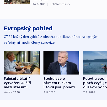
24. 6. 2025
|
Petr Vodseďálek
Evropský pohled
ČT24 každý den vybírá z obsahu publikovaného evropskými
veřejnými médii, členy Eurovize.
Falešní „lékaři“
Spekulace o
Pobyt u vodn
vytvoření AI šíří
přímém ruském
ploch zvyšuje
mezi staršími
útoku jsou pošetilé,
duševní poho
Poláky nebezpečné
míní estonský
ukázala
včera v 07:00
7. 8. 2026
7. 8. 2026
zdravotní rady
bezpečnostní
mezinárodní 
expert