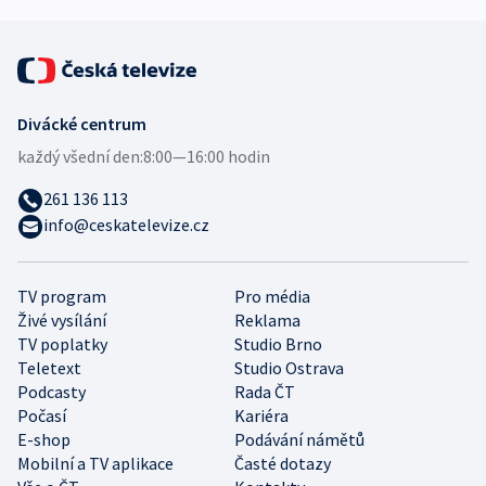
Divácké centrum
každý všední den:
8:00—16:00 hodin
261 136 113
info@ceskatelevize.cz
TV program
Pro média
Živé vysílání
Reklama
TV poplatky
Studio Brno
Teletext
Studio Ostrava
Podcasty
Rada ČT
Počasí
Kariéra
E-shop
Podávání námětů
Mobilní a TV aplikace
Časté dotazy