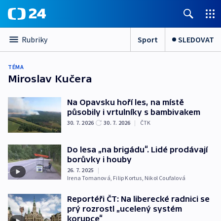
Sport
SLEDOVAT
Rubriky
TÉMA
Miroslav Kučera
Na Opavsku hoří les, na místě
působily i vrtulníky s bambivakem
30. 7. 2026
30. 7. 2026
|
ČTK
Do lesa „na brigádu“. Lidé prodávají
borůvky i houby
26. 7. 2025
|
Irena Tomanová
,
Filip Kortus
,
Nikol Coufalová
Reportéři ČT: Na liberecké radnici se
prý rozrostl „ucelený systém
korupce“