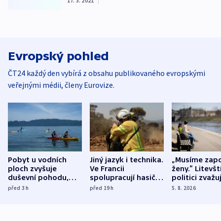
17. 3. 2021
|
Evropský pohled
ČT24 každý den vybírá z obsahu publikovaného evropskými
veřejnými médii, členy Eurovize.
Pobyt u vodních
Jiný jazyk i technika.
„Musíme zapo
ploch zvyšuje
Ve Francii
ženy.“ Litevšt
duševní pohodu,
spolupracují hasiči z
politici zvažuj
ukázala
různých zemí
dohodu o
před 3
h
před 19
h
5. 8. 2026
mezinárodní studie
demografii