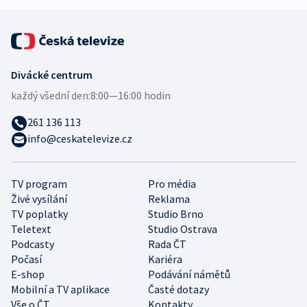
Divácké centrum
každý všední den:
8:00—16:00 hodin
261 136 113
info@ceskatelevize.cz
TV program
Pro média
Živé vysílání
Reklama
TV poplatky
Studio Brno
Teletext
Studio Ostrava
Podcasty
Rada ČT
Počasí
Kariéra
E-shop
Podávání námětů
Mobilní a TV aplikace
Časté dotazy
Vše o ČT
Kontakty