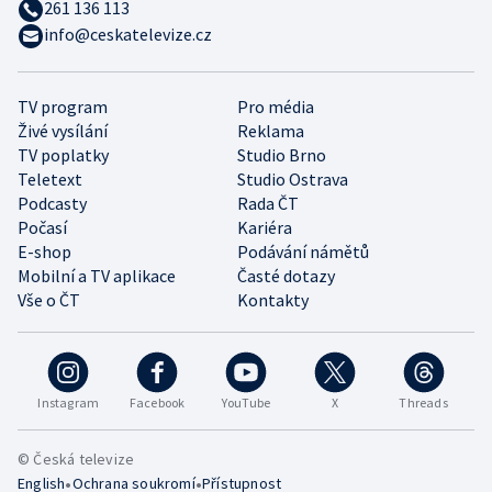
261 136 113
info@ceskatelevize.cz
TV program
Pro média
Živé vysílání
Reklama
TV poplatky
Studio Brno
Teletext
Studio Ostrava
Podcasty
Rada ČT
Počasí
Kariéra
E-shop
Podávání námětů
Mobilní a TV aplikace
Časté dotazy
Vše o ČT
Kontakty
Instagram
Facebook
YouTube
X
Threads
© Česká televize
•
•
English
Ochrana soukromí
Přístupnost