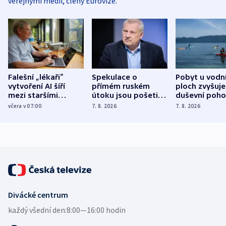
veřejnými médii, členy Eurovize.
Falešní „lékaři“
Spekulace o
Pobyt u vodn
vytvoření AI šíří
přímém ruském
ploch zvyšuje
mezi staršími
útoku jsou pošetilé,
duševní poho
Poláky nebezpečné
míní estonský
ukázala
včera v 07:00
7. 8. 2026
7. 8. 2026
zdravotní rady
bezpečnostní
mezinárodní 
expert
Divácké centrum
každý všední den:
8:00—16:00 hodin