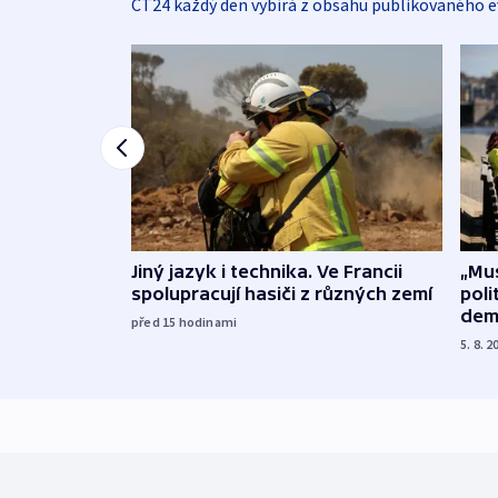
ČT24 každý den vybírá z obsahu publikovaného e
Jiný jazyk i technika. Ve Francii
„Mus
spolupracují hasiči z různých zemí
poli
dem
před 15
hodinami
5. 8. 2