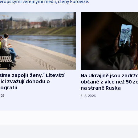
vropskými veřejnými médii, členy Eurovize.
íme zapojit ženy.“ Litevští
Na Ukrajině jsou zadrž
tici zvažují dohodu o
občané z více než 50 ze
ografii
na straně Ruska
026
5. 8. 2026