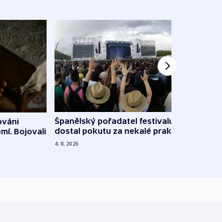
Španělský pořadatel festivalu
ováni
Lesn
dostal pokutu za nekalé praktiky
mí. Bojovali
dopa
zdrav
4. 8. 2026
4. 8. 20