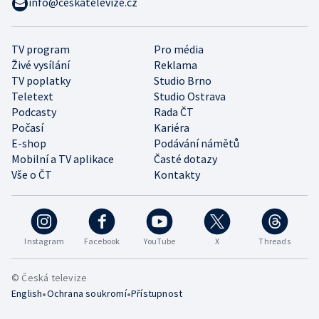
info@ceskatelevize.cz
TV program
Pro média
Živé vysílání
Reklama
TV poplatky
Studio Brno
Teletext
Studio Ostrava
Podcasty
Rada ČT
Počasí
Kariéra
E-shop
Podávání námětů
Mobilní a TV aplikace
Časté dotazy
Vše o ČT
Kontakty
Instagram
Facebook
YouTube
X
Threads
© Česká televize
•
•
English
Ochrana soukromí
Přístupnost