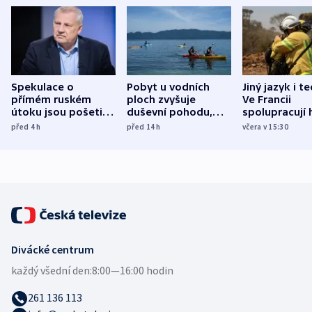
Spekulace o
Pobyt u vodních
Jiný jazyk i t
přímém ruském
ploch zvyšuje
Ve Francii
útoku jsou pošetilé,
duševní pohodu,
spolupracují h
míní estonský
ukázala
různých zemí
před 4
h
před 14
h
včera v 15:30
bezpečnostní
mezinárodní studie
expert
Divácké centrum
každý všední den:
8:00—16:00 hodin
261 136 113