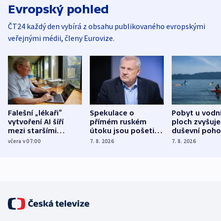
Evropský pohled
ČT24 každý den vybírá z obsahu publikovaného evropskými
veřejnými médii, členy Eurovize.
Falešní „lékaři“
Spekulace o
Pobyt u vodn
vytvoření AI šíří
přímém ruském
ploch zvyšuje
mezi staršími
útoku jsou pošetilé,
duševní poho
Poláky nebezpečné
míní estonský
ukázala
včera v 07:00
7. 8. 2026
7. 8. 2026
zdravotní rady
bezpečnostní
mezinárodní 
expert