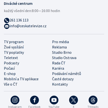
Divácké centrum
každý všední den:
8:00—16:00 hodin
261 136 113
info@ceskatelevize.cz
TV program
Pro média
Živé vysílání
Reklama
TV poplatky
Studio Brno
Teletext
Studio Ostrava
Podcasty
Rada ČT
Počasí
Kariéra
E-shop
Podávání námětů
Mobilní a TV aplikace
Časté dotazy
Vše o ČT
Kontakty
Instagram
Facebook
YouTube
X
Threads