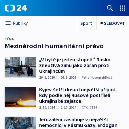
Sport
SLEDOVAT
Rubriky
TÉMA
Mezinárodní humanitární právo
„V bytě je jeden stupeň.“ Rusko
zneužívá zimu jako zbraň proti
Ukrajincům
26. 1. 2026
26. 1. 2026
|
Petra Hosenseidlová
Kyjev šetří dosud největší případ,
kdy podle něj Rusové postříleli
ukrajinské zajatce
2. 10. 2024
2. 10. 2024
|
ČTK
,
ČT24
Jeruzalém zasahuje v největší
nemocnici v Pásmu Gazy. Erdogan