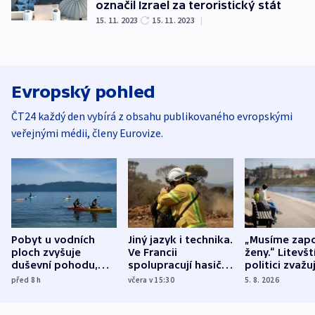
označil Izrael za teroristický stát
15. 11. 2023
15. 11. 2023
|
Evropský pohled
ČT24 každý den vybírá z obsahu publikovaného evropskými
veřejnými médii, členy Eurovize.
Pobyt u vodních
Jiný jazyk i technika.
„Musíme zapo
ploch zvyšuje
Ve Francii
ženy.“ Litevšt
duševní pohodu,
spolupracují hasiči z
politici zvažuj
ukázala
různých zemí
dohodu o
před 8
h
včera v 15:30
5. 8. 2026
mezinárodní studie
demografii