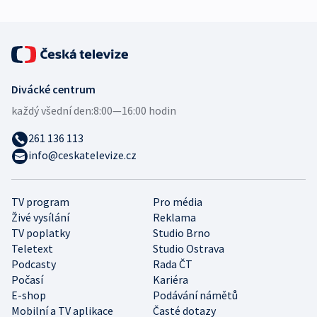
Divácké centrum
každý všední den:
8:00—16:00 hodin
261 136 113
info@ceskatelevize.cz
TV program
Pro média
Živé vysílání
Reklama
TV poplatky
Studio Brno
Teletext
Studio Ostrava
Podcasty
Rada ČT
Počasí
Kariéra
E-shop
Podávání námětů
Mobilní a TV aplikace
Časté dotazy