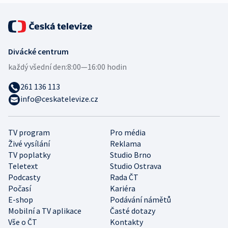
Divácké centrum
každý všední den:
8:00—16:00 hodin
261 136 113
info@ceskatelevize.cz
TV program
Pro média
Živé vysílání
Reklama
TV poplatky
Studio Brno
Teletext
Studio Ostrava
Podcasty
Rada ČT
Počasí
Kariéra
E-shop
Podávání námětů
Mobilní a TV aplikace
Časté dotazy
Vše o ČT
Kontakty