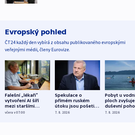
Evropský pohled
ČT24 každý den vybírá z obsahu publikovaného evropskými
veřejnými médii, členy Eurovize.
Falešní „lékaři“
Spekulace o
Pobyt u vodn
vytvoření AI šíří
přímém ruském
ploch zvyšuje
mezi staršími
útoku jsou pošetilé,
duševní poho
Poláky nebezpečné
míní estonský
ukázala
včera v 07:00
7. 8. 2026
7. 8. 2026
zdravotní rady
bezpečnostní
mezinárodní 
expert