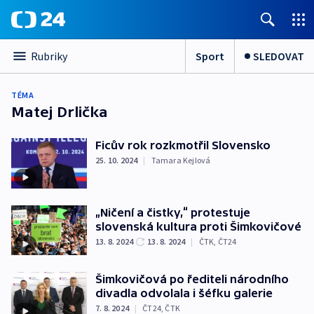
Sport
SLEDOVAT
Rubriky
TÉMA
Matej Drlička
Ficův rok rozkmotřil Slovensko
25. 10. 2024
|
Tamara Kejlová
„Ničení a čistky,“ protestuje
slovenská kultura proti Šimkovičové
13. 8. 2024
13. 8. 2024
|
ČTK
,
ČT24
Šimkovičová po řediteli národního
divadla odvolala i šéfku galerie
7. 8. 2024
|
ČT24
,
ČTK