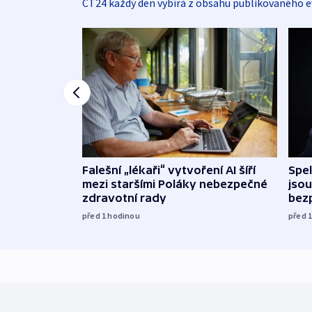
ČT24 každý den vybírá z obsahu publikovaného e
Falešní „lékaři“ vytvoření AI šíří
Spe
mezi staršími Poláky nebezpečné
jsou
zdravotní rady
bez
před 1
hodinou
před 