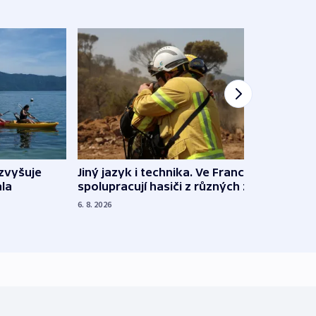
Jiný jazyk i technika. Ve Francii
zvyšuje
„Musí
spolupracují hasiči z různých zemí
la
polit
demo
6. 8. 2026
5. 8. 20