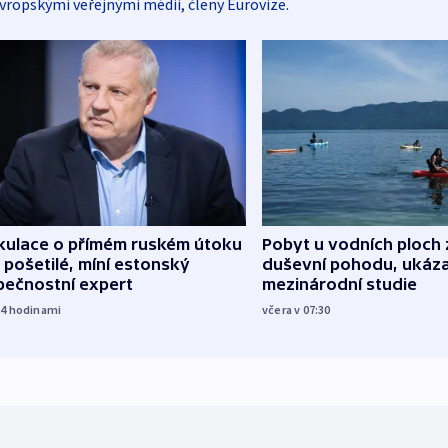
vropskými veřejnými médii, členy Eurovize.
kulace o přímém ruském útoku
Pobyt u vodních ploch 
 pošetilé, míní estonský
duševní pohodu, ukáza
pečnostní expert
mezinárodní studie
14
hodinami
včera v 07:30