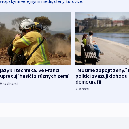
vropskými veřejnými médii, členy Eurovize.
 jazyk i technika. Ve Francii
„Musíme zapojit ženy.“ 
upracují hasiči z různých zemí
politici zvažují dohodu
demografii
20
hodinami
5. 8. 2026