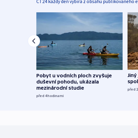
ČT24 každý den vybírá z obsahu publikovaného e
Jiný
Pobyt u vodních ploch zvyšuje
spol
duševní pohodu, ukázala
mezinárodní studie
před 
před 4
hodinami