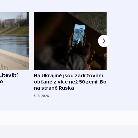
Litevští
Na Ukrajině jsou zadržováni
Španě
 o
občané z více než 50 zemí. Bojovali
dosta
na straně Ruska
4. 8. 20
5. 8. 2026