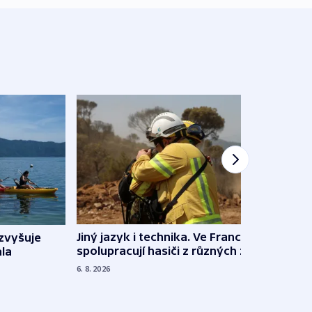
Jiný jazyk i technika. Ve Francii
zvyšuje
„Musí
spolupracují hasiči z různých zemí
la
polit
demo
6. 8. 2026
5. 8. 20