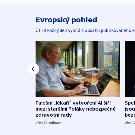
Evropský pohled
ČT24 každý den vybírá z obsahu publikovaného e
Falešní „lékaři“ vytvoření AI šíří
Spe
mezi staršími Poláky nebezpečné
jsou
zdravotní rady
bez
před 3
hodinami
před 