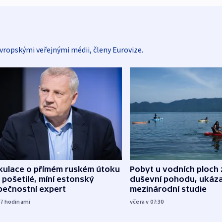
vropskými veřejnými médii, členy Eurovize.
kulace o přímém ruském útoku
Pobyt u vodních ploch 
 pošetilé, míní estonský
duševní pohodu, ukáza
pečnostní expert
mezinárodní studie
17
hodinami
včera v 07:30