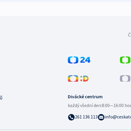
Č
Divácké centrum
ů
každý všední den:
8:00—16:00 ho
261 136 113
info@ceskate