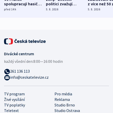
spolupracují hasiči z
politici zvažují
z více než 50 
různých zemí
dohodu o
Bojovali na s
před 14
h
5. 8. 2026
5. 8. 2026
demografii
Ruska
Divácké centrum
každý všední den:
8:00—16:00 hodin
261 136 113
info@ceskatelevize.cz
TV program
Pro média
Živé vysílání
Reklama
TV poplatky
Studio Brno
Teletext
Studio Ostrava