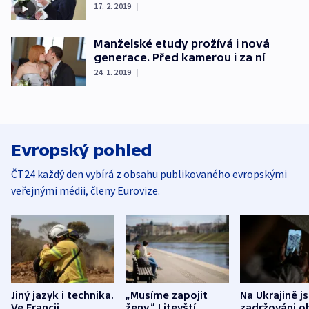
17. 2. 2019
|
Manželské etudy prožívá i nová
generace. Před kamerou i za ní
24. 1. 2019
|
Evropský pohled
ČT24 každý den vybírá z obsahu publikovaného evropskými
veřejnými médii, členy Eurovize.
Jiný jazyk i technika.
„Musíme zapojit
Na Ukrajině j
Ve Francii
ženy.“ Litevští
zadržováni o