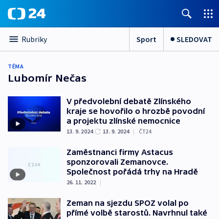
Sport
SLEDOVAT
Rubriky
TÉMA
Lubomír Nečas
V předvolební debatě Zlínského
kraje se hovořilo o hrozbě povodní
a projektu zlínské nemocnice
13. 9. 2024
13. 9. 2024
|
ČT24
Zaměstnanci firmy Astacus
sponzorovali Zemanovce.
Společnost pořádá trhy na Hradě
26. 11. 2022
|
Zeman na sjezdu SPOZ volal po
přímé volbě starostů. Navrhnul také