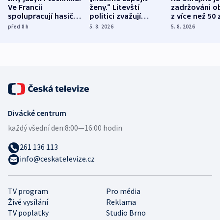
Ve Francii
ženy.“ Litevští
zadržováni o
spolupracují hasiči z
politici zvažují
z více než 50 
různých zemí
dohodu o
Bojovali na s
před 8
h
5. 8. 2026
5. 8. 2026
demografii
Ruska
Divácké centrum
každý všední den:
8:00—16:00 hodin
261 136 113
info@ceskatelevize.cz
TV program
Pro média
Živé vysílání
Reklama
TV poplatky
Studio Brno