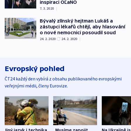
inspiraci OĽaNO
7. 3. 2020
|
Bývalý zlínský hejtman Lukáš a
zástupci lékařů chtějí, aby hlasování
o nové nemocnici posoudil soud
24. 2. 2020
24. 2. 2020
|
Evropský pohled
ČT24 každý den vybírá z obsahu publikovaného evropskými
veřejnými médii, členy Eurovize.
Jiný jazyk i technika.
„Musíme zapojit
Na Ukrajině j