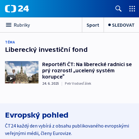
Sport
SLEDOVAT
Rubriky
TÉMA
Liberecký investiční fond
Reportéři ČT: Na liberecké radnici se
prý rozrostl „ucelený systém
korupce“
24. 6. 2025
|
Petr Vodseďálek
Evropský pohled
ČT24 každý den vybírá z obsahu publikovaného evropskými
veřejnými médii, členy Eurovize.