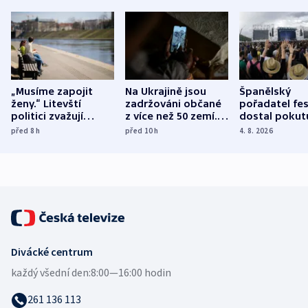
„Musíme zapojit
Na Ukrajině jsou
Španělský
ženy.“ Litevští
zadržováni občané
pořadatel fes
politici zvažují
z více než 50 zemí.
dostal pokut
dohodu o
Bojovali na straně
nekalé prakti
před 8
h
před 10
h
4. 8. 2026
demografii
Ruska
Divácké centrum
každý všední den:
8:00—16:00 hodin
261 136 113