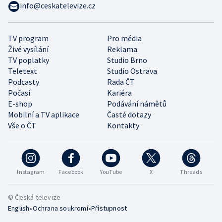
info@ceskatelevize.cz
TV program
Pro média
Živé vysílání
Reklama
TV poplatky
Studio Brno
Teletext
Studio Ostrava
Podcasty
Rada ČT
Počasí
Kariéra
E-shop
Podávání námětů
Mobilní a TV aplikace
Časté dotazy
Vše o ČT
Kontakty
Instagram
Facebook
YouTube
X
Threads
© Česká televize
•
•
English
Ochrana soukromí
Přístupnost