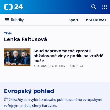
Sport
SLEDOVAT
Rubriky
TÉMA
Lenka Faltusová
Soud nepravomocně zprostil
obžalované viny z podílu na vraždě
muže
7. 11. 2025
7. 11. 2025
|
ČTK
,
ČT24
Evropský pohled
ČT24 každý den vybírá z obsahu publikovaného evropskými
veřejnými médii, členy Eurovize.