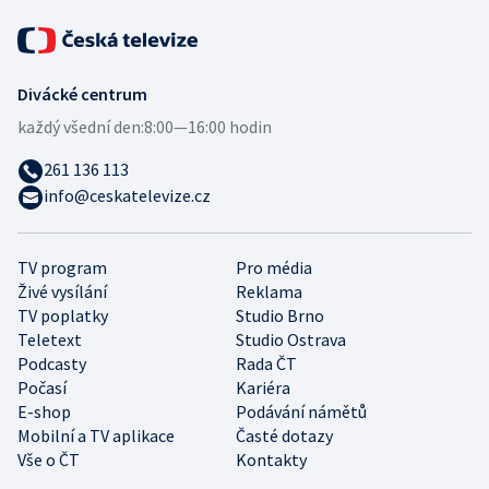
Divácké centrum
každý všední den:
8:00—16:00 hodin
261 136 113
info@ceskatelevize.cz
TV program
Pro média
Živé vysílání
Reklama
TV poplatky
Studio Brno
Teletext
Studio Ostrava
Podcasty
Rada ČT
Počasí
Kariéra
E-shop
Podávání námětů
Mobilní a TV aplikace
Časté dotazy
Vše o ČT
Kontakty