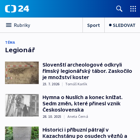
Sport
SLEDOVAT
Rubriky
TÉMA
Legionář
Slovenští archeologové odkryli
římský legionářský tábor. Zaskočilo
je množství koster
23. 7. 2026
|
Tomáš Karlík
Hymna o Nuslích a konec knížat.
Sedm změn, které přinesl vznik
Československa
28. 10. 2025
|
Aneta Černá
Historici i příbuzní pátrají v
Kazachstánu po osudech vězňů a