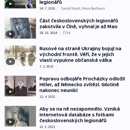
legionářů
24. 7. 2025
|
Tomáš Vlach
,
Petra Špičková
Část československých legionářů
zakotvila v Číně, vyhnal je až Mao
28. 10. 2024
|
ČT24
Rusové na straně Ukrajiny bojují na
východní frontě. Věří, že v jejich
vlasti vypukne občanská válka
7. 2. 2023
|
Popravu odbojáře Procházky odložil
Hitler, až Německo zvítězí. Gilotině
nakonec neunikl
12. 4. 2021
|
Aby se na ně nezapomnělo. Vzniká
internetová databáze s fotkami
československých legionářů
21. 3. 2021
|