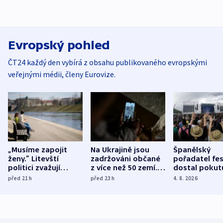
Evropský pohled
ČT24 každý den vybírá z obsahu publikovaného evropskými
veřejnými médii, členy Eurovize.
„Musíme zapojit
Na Ukrajině jsou
Španělský
ženy.“ Litevští
zadržováni občané
pořadatel fes
politici zvažují
z více než 50 zemí.
dostal pokut
dohodu o
Bojovali na straně
nekalé prakti
před 21
h
před 23
h
4. 8. 2026
demografii
Ruska