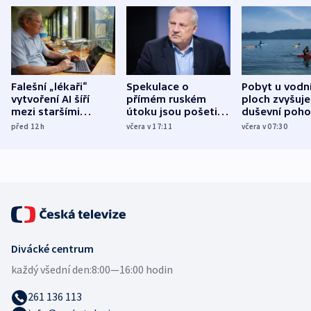
Falešní „lékaři“
Spekulace o
Pobyt u vodn
vytvoření AI šíří
přímém ruském
ploch zvyšuje
mezi staršími
útoku jsou pošetilé,
duševní poho
Poláky nebezpečné
míní estonský
ukázala
před 12
h
včera v 17:11
včera v 07:30
zdravotní rady
bezpečnostní
mezinárodní 
expert
Divácké centrum
každý všední den:
8:00—16:00 hodin
261 136 113