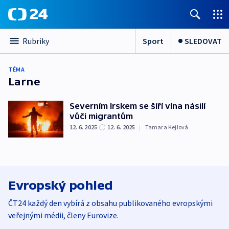
Sport
SLEDOVAT
Rubriky
TÉMA
Larne
Severním Irskem se šíří vlna násilí
vůči migrantům
12. 6. 2025
12. 6. 2025
|
Tamara Kejlová
Evropský pohled
ČT24 každý den vybírá z obsahu publikovaného evropskými
veřejnými médii, členy Eurovize.