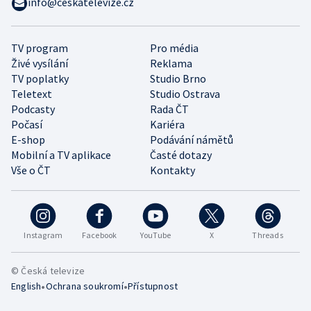
info@ceskatelevize.cz
TV program
Pro média
Živé vysílání
Reklama
TV poplatky
Studio Brno
Teletext
Studio Ostrava
Podcasty
Rada ČT
Počasí
Kariéra
E-shop
Podávání námětů
Mobilní a TV aplikace
Časté dotazy
Vše o ČT
Kontakty
Instagram
Facebook
YouTube
X
Threads
© Česká televize
•
•
English
Ochrana soukromí
Přístupnost