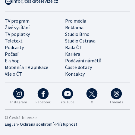
info@ceskatelevize.cz
TV program
Pro média
Živé vysílání
Reklama
TV poplatky
Studio Brno
Teletext
Studio Ostrava
Podcasty
Rada ČT
Počasí
Kariéra
E-shop
Podávání námětů
Mobilní a TV aplikace
Časté dotazy
Vše o ČT
Kontakty
Instagram
Facebook
YouTube
X
Threads
© Česká televize
•
•
English
Ochrana soukromí
Přístupnost