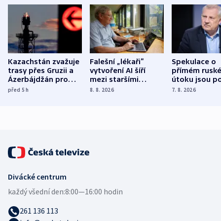
Kazachstán zvažuje
Falešní „lékaři“
Spekulace o
trasy přes Gruzii a
vytvoření AI šíří
přímém rusk
Ázerbájdžán pro
mezi staršími
útoku jsou po
vývoz ropy do
Poláky nebezpečné
míní estonsk
před 5
h
8. 8. 2026
7. 8. 2026
Evropy
zdravotní rady
bezpečnostn
expert
Divácké centrum
každý všední den:
8:00—16:00 hodin
261 136 113