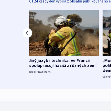
ČT24 každý den vybírá z obsahu publikovaného e
Jiný jazyk i technika. Ve Francii
„Mus
spolupracují hasiči z různých zemí
poli
dem
před 7
hodinami
včera 