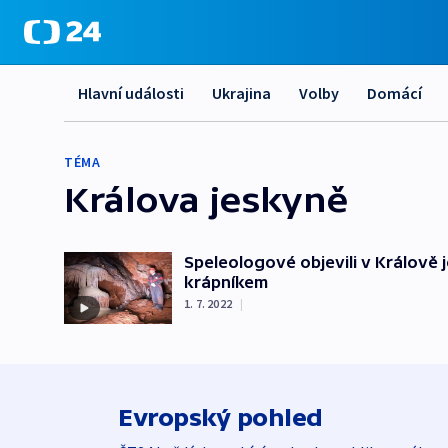
Hlavní události
Ukrajina
Volby
Domácí
TÉMA
Králova jeskyně
Speleologové objevili v Králově
krápníkem
1. 7. 2022
|
Evropský pohled