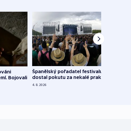
Španělský pořadatel festivalu
ováni
Lesn
dostal pokutu za nekalé praktiky
mí. Bojovali
dopa
zdrav
4. 8. 2026
4. 8. 20