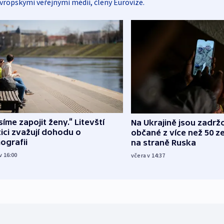
vropskými veřejnými médii, členy Eurovize.
íme zapojit ženy.“ Litevští
Na Ukrajině jsou zadrž
tici zvažují dohodu o
občané z více než 50 ze
ografii
na straně Ruska
v 16:00
včera v 14:37