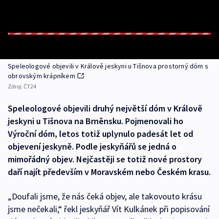
Speleologové objevili v Králově jeskyni u Tišnova prostorný dóm s
obrovským krápníkem
Zdroj:
ČT24
Speleologové objevili druhý největší dóm v Králově
jeskyni u Tišnova na Brněnsku. Pojmenovali ho
Výroční dóm, letos totiž uplynulo padesát let od
objevení jeskyně. Podle jeskyňářů se jedná o
mimořádný objev. Nejčastěji se totiž nové prostory
daří najít především v Moravském nebo Českém krasu.
„Doufali jsme, že nás čeká objev, ale takovouto krásu
jsme nečekali,“ řekl jeskyňář Vít Kulkánek při popisování