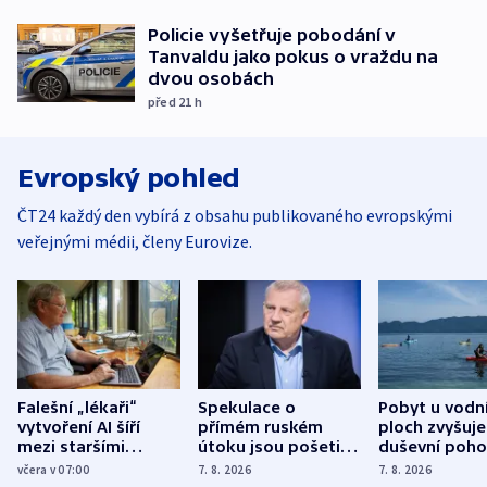
Policie vyšetřuje pobodání v
Tanvaldu jako pokus o vraždu na
dvou osobách
před 21
h
Evropský pohled
ČT24 každý den vybírá z obsahu publikovaného evropskými
veřejnými médii, členy Eurovize.
Falešní „lékaři“
Spekulace o
Pobyt u vodn
vytvoření AI šíří
přímém ruském
ploch zvyšuje
mezi staršími
útoku jsou pošetilé,
duševní poho
Poláky nebezpečné
míní estonský
ukázala
včera v 07:00
7. 8. 2026
7. 8. 2026
zdravotní rady
bezpečnostní
mezinárodní 