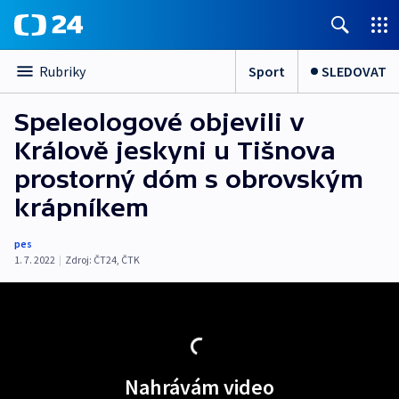
Sport
SLEDOVAT
Rubriky
Speleologové objevili v
Králově jeskyni u Tišnova
prostorný dóm s obrovským
krápníkem
pes
1. 7. 2022
|
Zdroj:
ČT24
,
ČTK
Nahrávám video