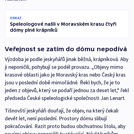
ODKAZ
Speleologové našli v Moravském krasu čtyři
dómy plné krápníků
Veřejnost se zatím do dómu nepodívá
Výzdoba je podle jeskyňářů jinak běžná, krápníková. Aby
ji neponičili, pohybují se podél provazu. „Objevy mimo
krasové oblasti jako je Moravský kras nebo Český kras
jsou v poslední době mimořádné. Řekl bych, že je to
jeden z objevů, který se podaří jednou za deset let,“ řekl
předseda České speleologické společnosti Jan Lenart.
Tišnovští jeskyňáři doufají, že objev, na který čekali
devět let, není poslední. Prostory dómu slibují
pokračování. Razit proto budou obchvatnou štolu, aby
novými objevy neponičili ty stávající. Návštěvníkům