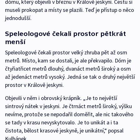
dómu, který objevili v březnu v Králově jeskyni. Cestu si
museli prokopat a místy se plazili. Teď je přístup o něco
jednodušší.
Speleologové čekali prostor pětkrát
menší
Speleologové čekali prostor velký zhruba pět až osm
metrů. Místo, kam se dostali, je ale překvapilo. Dóm je
čtyřiatřicet metrů dlouhý, dvanáct metrů široký a osm
až jedenáct metrů vysoký. Jedná se tak o druhý největší
prostor v Králově jeskyni.
Objevili v něm i obrovský krápník. „Je to největší
sintrový nátek v jeskyni. Je čtrnáct metrů široký, výšku
nevíme, protože se nepodařil doměřit, ale nic takového
se tady v krasu nevyskytovalo. Je to unikát a i ta
čistota, bělost krasové jeskyně, je unikátní,“ popsal
Kulhánek.