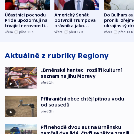
Účastníci pochodu
Americký Senát
Do Bulharska
Pride upozorňují na
potvrdil Trumpova
pronikl zřejm
trvající nerovnosti i
právníka jako
ukrajinský dr
společenskou
ministra
explodoval k
včera
před 11
h
včera
před 12
h
včera
před 13
h
atmosféru
spravedlnosti
od plynovod
Aktuálně z rubriky
Regiony
„Brněnské hantec“ rozšíří kulturní
seznam na jihu Moravy
před 1
h
Příhraniční obce chtějí pitnou vodu
od sousedů
před 2
h
Při nehodě dvou aut na Brněnsku
zemřeli dva lidé, čtyři se těžce zranili