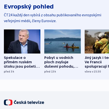
Evropský pohled
ČT24 každý den vybírá z obsahu publikovaného evropskými
veřejnými médii, členy Eurovize.
Spekulace o
Pobyt u vodních
Jiný jazyk i t
přímém ruském
ploch zvyšuje
Ve Francii
útoku jsou pošetilé,
duševní pohodu,
spolupracují h
míní estonský
ukázala
různých zemí
před 3
h
před 13
h
včera v 15:30
bezpečnostní
mezinárodní studie
expert