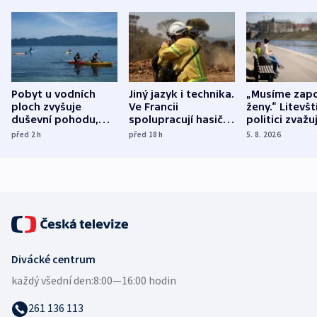
Pobyt u vodních
Jiný jazyk i technika.
„Musíme zapo
ploch zvyšuje
Ve Francii
ženy.“ Litevšt
duševní pohodu,
spolupracují hasiči z
politici zvažuj
ukázala
různých zemí
dohodu o
před 2
h
před 18
h
5. 8. 2026
mezinárodní studie
demografii
Divácké centrum
každý všední den:
8:00—16:00 hodin
261 136 113