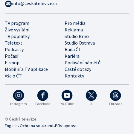
info@ceskatelevize.cz
TV program
Pro média
Živé vysílání
Reklama
TV poplatky
Studio Brno
Teletext
Studio Ostrava
Podcasty
Rada ČT
Počasí
Kariéra
E-shop
Podávání námětů
Mobilní a TV aplikace
Časté dotazy
Vše o ČT
Kontakty
Instagram
Facebook
YouTube
X
Threads
© Česká televize
•
•
English
Ochrana soukromí
Přístupnost