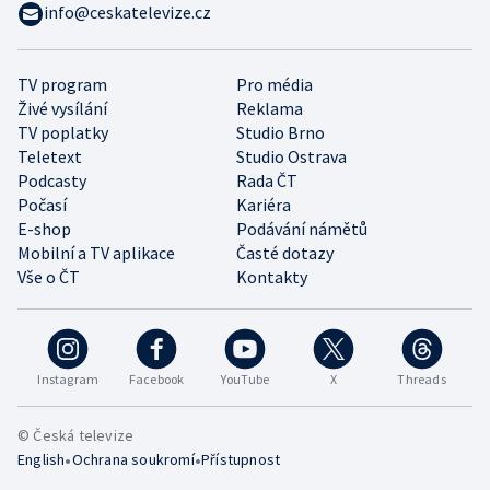
info@ceskatelevize.cz
TV program
Pro média
Živé vysílání
Reklama
TV poplatky
Studio Brno
Teletext
Studio Ostrava
Podcasty
Rada ČT
Počasí
Kariéra
E-shop
Podávání námětů
Mobilní a TV aplikace
Časté dotazy
Vše o ČT
Kontakty
Instagram
Facebook
YouTube
X
Threads
© Česká televize
•
•
English
Ochrana soukromí
Přístupnost