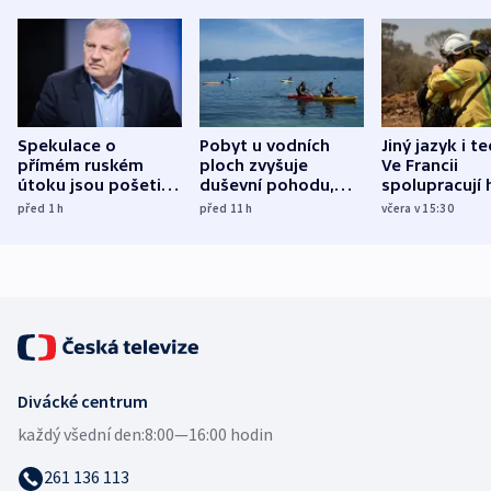
Spekulace o
Pobyt u vodních
Jiný jazyk i t
přímém ruském
ploch zvyšuje
Ve Francii
útoku jsou pošetilé,
duševní pohodu,
spolupracují h
míní estonský
ukázala
různých zemí
před 1
h
před 11
h
včera v 15:30
bezpečnostní
mezinárodní studie
expert
Divácké centrum
každý všední den:
8:00—16:00 hodin
261 136 113